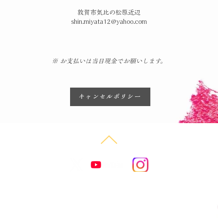
敦賀市気比の松原近辺
shin.miyata12@yahoo.com
​※ お支払いは当日現金でお願いします。
キャンセルポリシー
© 2025 Shin Miyata
All Rights Reserved.