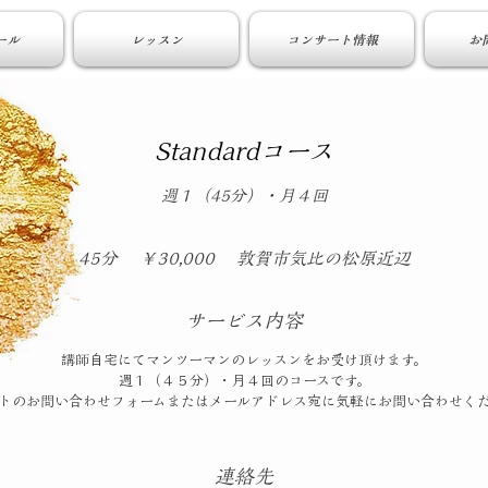
ール
レッスン
コンサート情報
お
Standardコース
週１（45分）・月４回
30,000
円
45分
4
￥30,000
敦賀市気比の松原近辺
5
分
サービス内容
講師自宅にてマンツーマンのレッスンをお受け頂けます。
週１（４５分）・月４回のコースです。
連絡先