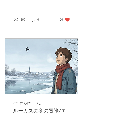
でした。 久しぶりに一眼で
写真をたくさん撮ったの
で、皆さんにお裾分け！！
本当に美しく上品な街で
160
0
20
す。 オススメです✨
2025年12月26日
∙
2
分
ルーカスの冬の冒険/エ