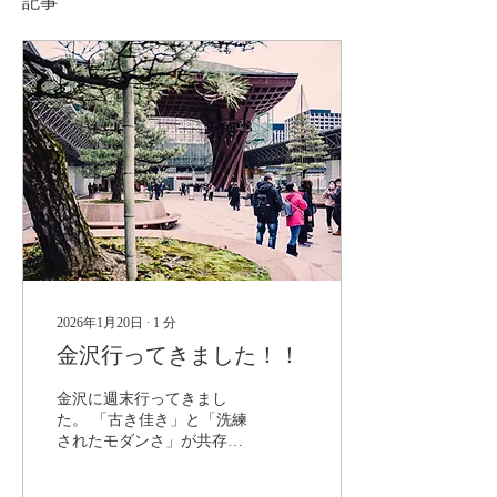
記事
2026年1月20日
∙
1
分
金沢行ってきました！！
金沢に週末行ってきまし
た。 「古き佳き」と「洗練
されたモダンさ」が共存し
たような、とてもインスピ
レーションを貰えるいい街