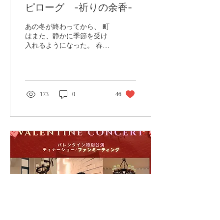
ピローグ -祈りの余香-
あの冬が終わってから、 町
はまた、静かに季節を受け
入れるようになった。 春。
雪解け水が川を満たし、冷
たい石に触れながら流れて
いく。 朝の空気には、まだ
冬の名残があり、 湿った土
と、どこか懐かしい教会の
173
0
46
香りが混じっていた。 人々
は言う。 「いつも通りの春
だ」と。 けれど本当は、
“元に戻った”のではない。
あの冬を、胸の奥にしまっ
たまま、生きているだけだ
った。 あの少年は、やがて
青年になった。 背は伸び、
声も変わり、 彼の名前を呼
ぶ声も、少しずつ別の調子
になっていった。 奇跡の話
をする人は減り、 町の鐘の
音も、日常の一部へと溶け